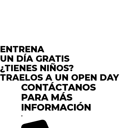
tienes la oportunidad de reservar una sesión gratuita
donde aprenderás lo más básico de la esgrima y podrás
tener un “bautismo” de nuestro deporte.
Reserva aquí la sesión y nos pondremos en contacto
contigo para decirte cuándo y cómo podrás hacerlo.
ENTRENA
UN DÍA GRATIS
¿TIENES NIÑOS?
TRAELOS A UN OPEN DAY
CONTÁCTANOS
PARA MÁS
INFORMACIÓN