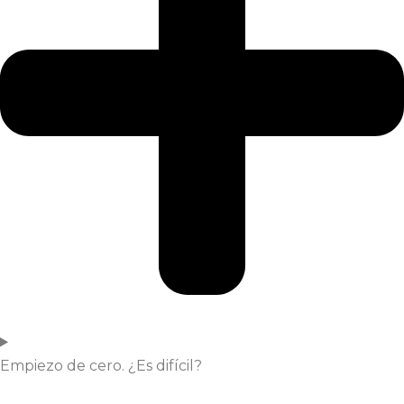
JÓVENES
ADULTOS
COMPETICIÓN
Empiezo de cero. ¿Es difícil?