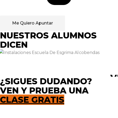
Me Quiero Apuntar
NUESTROS ALUMNOS
DICEN
V
¿SIGUES DUDANDO?
VEN Y PRUEBA UNA
CLASE GRATIS
Si todavía tienes dudas y quieres tener una experiencia
limitada para empezar a blandir la espada con nosotros,